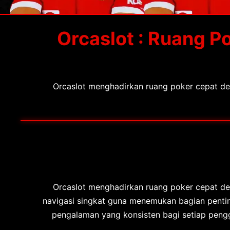
Orcaslot : Ruang 
Orcaslot menghadirkan ruang poker cepat den
Orcaslot menghadirkan ruang poker cepat den
navigasi singkat guna menemukan bagian pentin
pengalaman yang konsisten bagi setiap pengg