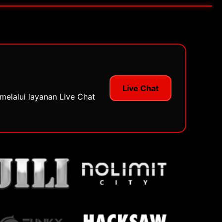
Live Chat
elalui layanan Live Chat