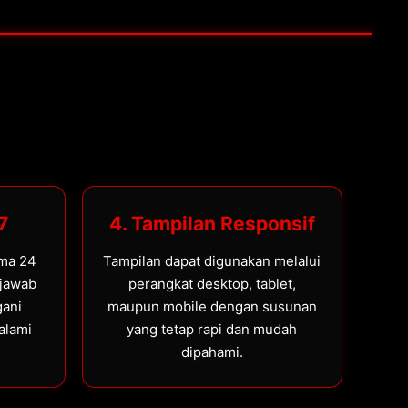
7
4. Tampilan Responsif
ama 24
Tampilan dapat digunakan melalui
jawab
perangkat desktop, tablet,
gani
maupun mobile dengan susunan
alami
yang tetap rapi dan mudah
dipahami.