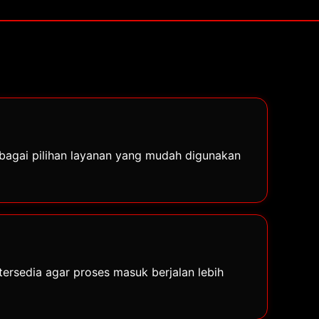
rbagai pilihan layanan yang mudah digunakan
rsedia agar proses masuk berjalan lebih