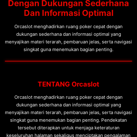
Dengan Dukungan Sederhana
Dan Informasi Optimal
Orcaslot menghadirkan ruang poker cepat dengan
dukungan sederhana dan informasi optimal yang
menyajikan materi terarah, pembaruan jelas, serta navigasi
singkat guna menemukan bagian penting.
TENTANG Orcaslot
Orcaslot menghadirkan ruang poker cepat dengan
dukungan sederhana dan informasi optimal yang
menyajikan materi terarah, pembaruan jelas, serta navigasi
singkat guna menemukan bagian penting. Pendekatan
tersebut diterapkan untuk menjaga keteraturan
keseluruhan halaman sekaligus menciptakan pengalaman